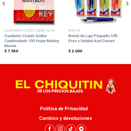
AGOTADO
CUADERNO COSIDO GAMA ALTA
BISTURÍ
Cuaderno Cosido Scribe
Bisturí de Lujo Pequeño Offi-
Cuadriculado 100 Hojas Mickey
Esco x Unidad Azul Oscuro
Mouse
$
7.950
$
2.000
Política de Privacidad
Cambios y devoluciones