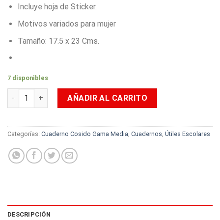
Incluye hoja de Sticker.
Motivos variados para mujer
Tamaño: 17.5 x 23 Cms.
7 disponibles
Cuaderno Cosido Con Sticker Link Scribe Neón 100 Hojas Cua
AÑADIR AL CARRITO
Categorías:
Cuaderno Cosido Gama Media
,
Cuadernos
,
Útiles Escolares
DESCRIPCIÓN