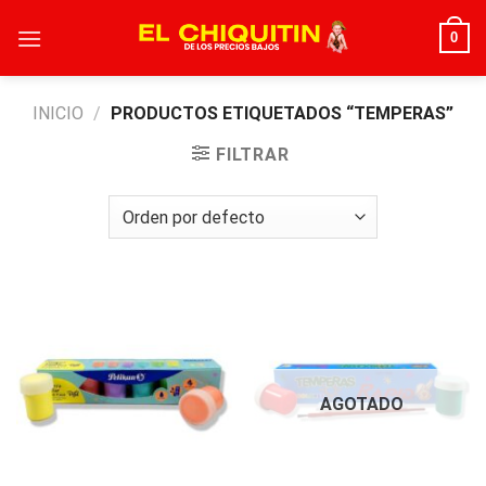
Skip
0
to
content
INICIO
/
PRODUCTOS ETIQUETADOS “TEMPERAS”
FILTRAR
AGOTADO