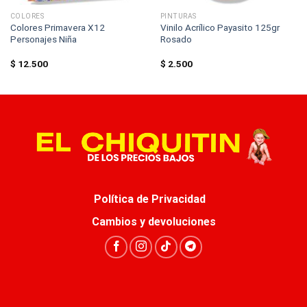
COLORES
PINTURAS
Colores Primavera X12
Vinilo Acrílico Payasito 125gr
Personajes Niña
Rosado
$
12.500
$
2.500
Política de Privacidad
Cambios y devoluciones