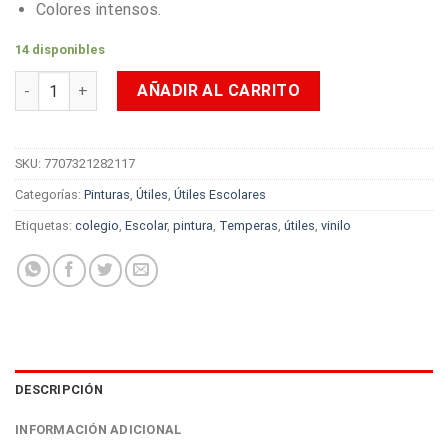
Colores intensos.
14 disponibles
Vinilo Acrílico Payasito 125gr Naranja cantidad
AÑADIR AL CARRITO
SKU:
7707321282117
Categorías:
Pinturas
,
Útiles
,
Útiles Escolares
Etiquetas:
colegio
,
Escolar
,
pintura
,
Temperas
,
útiles
,
vinilo
DESCRIPCIÓN
INFORMACIÓN ADICIONAL