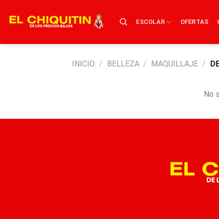
Skip
to
ESCOLAR
OFERTAS
content
INICIO
/
BELLEZA
/
MAQUILLAJE
/
DE
No s