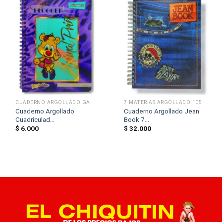
CUADERNO ARGOLLADO GAMA MEDIA 85
7 MATERIAS ARGOLLADO 105
Cuaderno Argollado
Cuaderno Argollado Jean
Cuadriculad...
Book 7...
$
6.000
$
32.000
Motivo
1