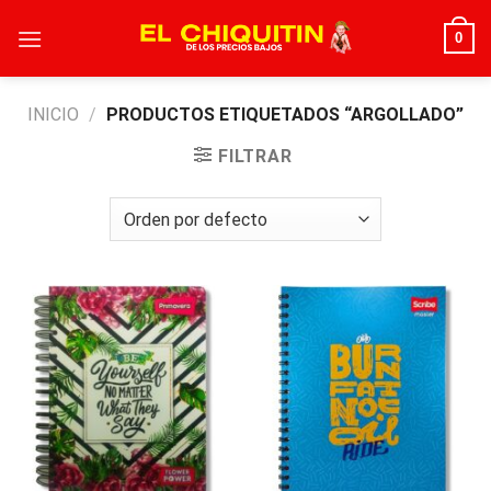
Skip
0
to
content
INICIO
/
PRODUCTOS ETIQUETADOS “ARGOLLADO”
FILTRAR