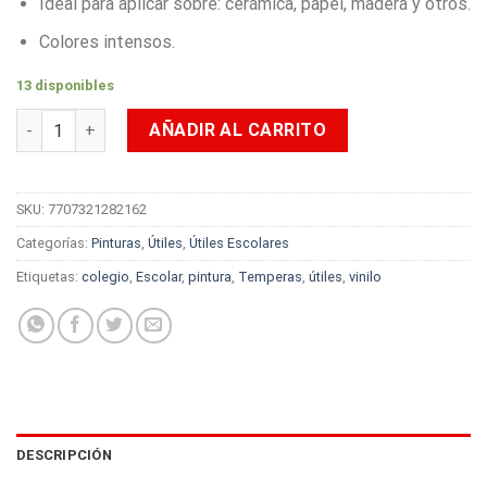
Ideal para aplicar sobre: cerámica, papel, madera y otros.
Colores intensos.
13 disponibles
Vinilo Acrílico Payasito 125gr Verde Claro cantidad
AÑADIR AL CARRITO
SKU:
7707321282162
Categorías:
Pinturas
,
Útiles
,
Útiles Escolares
Etiquetas:
colegio
,
Escolar
,
pintura
,
Temperas
,
útiles
,
vinilo
DESCRIPCIÓN