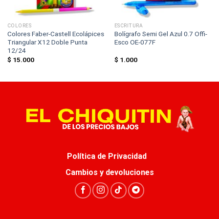
COLORES
ESCRITURA
Colores Faber-Castell Ecolápices
Bolígrafo Semi Gel Azul 0.7 Offi-
Triangular X12 Doble Punta
Esco OE-077F
12/24
$
15.000
$
1.000
Política de Privacidad
Cambios y devoluciones