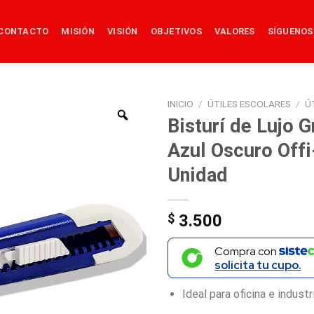
CONTACTO
MISIÓN
VISIÓN
OBJETIVOS
VALORES
SÍGUENOS
INICIO
/
ÚTILES ESCOLARES
/
Ú
Bisturí de Lujo 
Azul Oscuro Offi
Unidad
$
3.500
Compra con
solicita tu cupo.
Ideal para oficina e industri