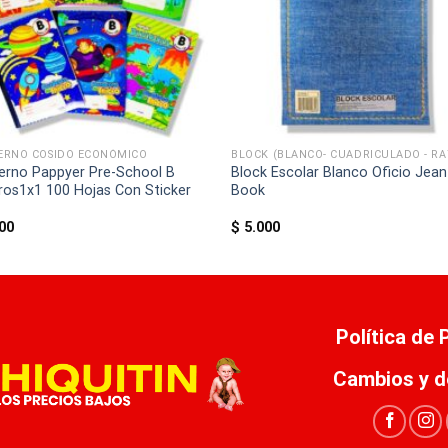
ERNO COSIDO ECONÓMICO
erno Pappyer Pre-School B
Block Escolar Blanco Oficio Jean
ros1x1 100 Hojas Con Sticker
Book
00
$
5.000
Política de
Cambios y d