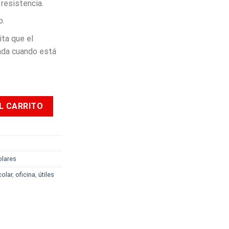
 resistencia.
o.
ta que el
nda cuando está
scuro Offi-Esco x Unidad cantidad
L CARRITO
olares
olar
,
oficina
,
útiles