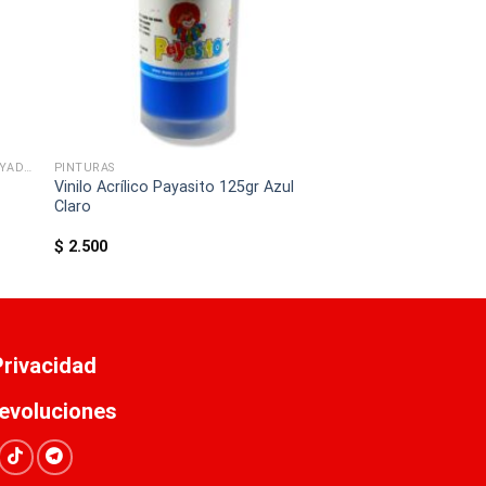
BLOCK (BLANCO- CUADRICULADO - RAYADO)
PINTURAS
Vinilo Acrílico Payasito 125gr Azul
Claro
$
2.500
 Privacidad
evoluciones