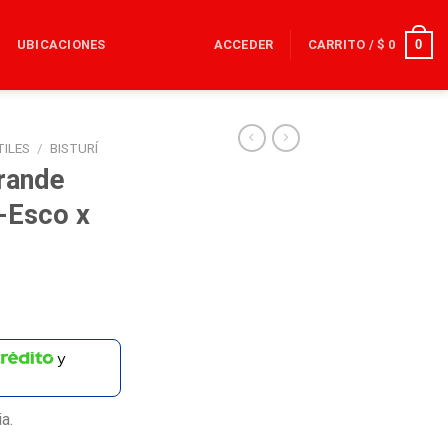
0
UBICACIONES
ACCEDER
CARRITO /
$
0
TILES
/
BISTURÍ
Grande
-Esco x
y
a.