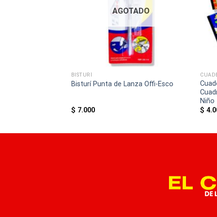
AGOTADO
BLOCK (BLANCO- CUADRICULADO - RAYADO)
BISTURÍ
CUAD
año Carta Pappyer
Cuad
Bisturí Punta de Lanza Offi-Esco
Cuad
Niño
$
7.000
$
4.0