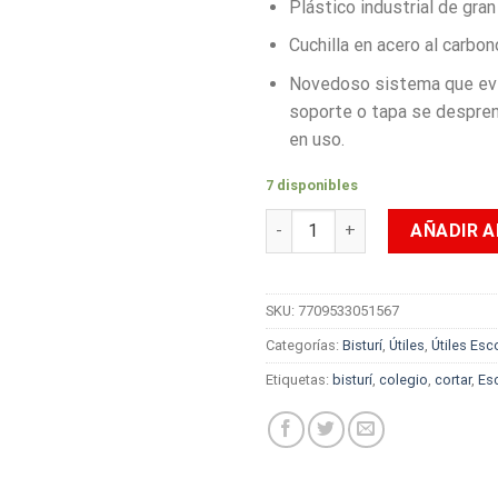
Plástico industrial de gran
Cuchilla en acero al carbon
Novedoso sistema que evi
soporte o tapa se despre
en uso.
7 disponibles
Bisturí de Lujo Grande Azul O
AÑADIR A
SKU:
7709533051567
Categorías:
Bisturí
,
Útiles
,
Útiles Esc
Etiquetas:
bisturí
,
colegio
,
cortar
,
Esc