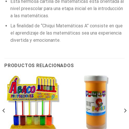
Esta hermosa cartilla de matemáticas esta orientada al
nivel preescolar para una etapa inicial en la introducción
a las matemáticas.
La finalidad de “Chiqui Matemáticas A” consiste en que
el aprendizaje de las matemáticas sea una experiencia
divertida y emocionante.
PRODUCTOS RELACIONADOS