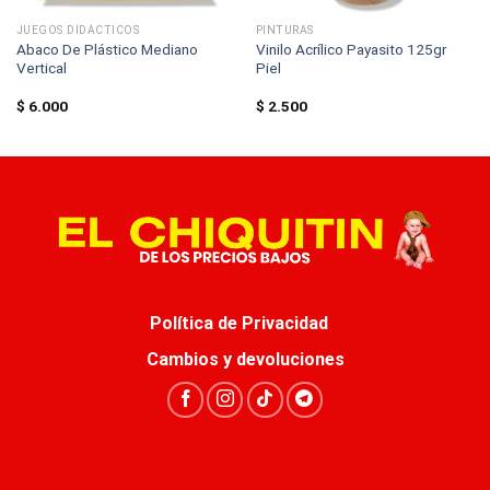
JUEGOS DIDÁCTICOS
PINTURAS
Abaco De Plástico Mediano
Vinilo Acrílico Payasito 125gr
Vertical
Piel
$
6.000
$
2.500
Política de Privacidad
Cambios y devoluciones