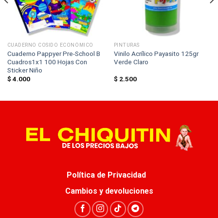
CUADERNO COSIDO ECONÓMICO
PINTURAS
Cuaderno Pappyer Pre-School B
Vinilo Acrílico Payasito 125gr
Cuadros1x1 100 Hojas Con
Verde Claro
Sticker Niño
$
4.000
$
2.500
Política de Privacidad
Cambios y devoluciones