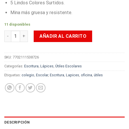
5 Lindos Colores Surtidos.
Mina más gruesa y resistente.
11 disponibles
Lápiz de Grafito Nº 2 HB Kiut x Unidad cantidad
AÑADIR AL CARRITO
SKU:
7702111538726
Categorías:
Escritura
,
Lápices
,
Útiles Escolares
Etiquetas:
colegio
,
Escolar
,
Escritura
,
Lapices
,
oficina
,
útiles
DESCRIPCIÓN