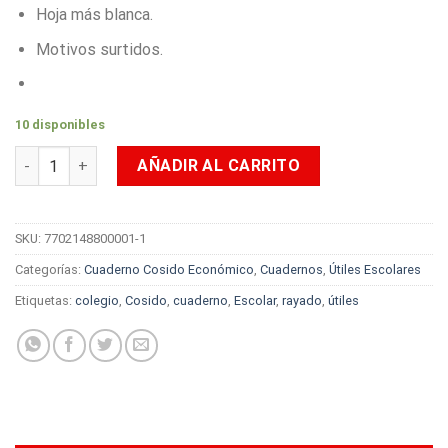
Hoja más blanca.
Motivos surtidos.
10 disponibles
Cuaderno Cosido Norma Imágenes 100 Hojas Cuadriculado Mot
AÑADIR AL CARRITO
SKU:
7702148800001-1
Categorías:
Cuaderno Cosido Económico
,
Cuadernos
,
Útiles Escolares
Etiquetas:
colegio
,
Cosido
,
cuaderno
,
Escolar
,
rayado
,
útiles