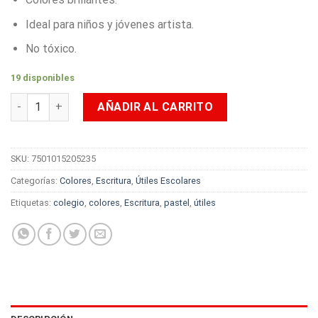
Ideal para niños y jóvenes artista.
No tóxico.
19 disponibles
Colores Pelikan x12 Edición Pastel cantidad
AÑADIR AL CARRITO
SKU:
7501015205235
Categorías:
Colores
,
Escritura
,
Útiles Escolares
Etiquetas:
colegio
,
colores
,
Escritura
,
pastel
,
útiles