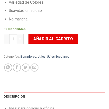
Variedad de Colores.
Suavidad en su uso.
No mancha.
32 disponibles
Borrador de Colores Offi-Esco xUnidad cantidad
AÑADIR AL CARRITO
Categorías:
Borradores
,
Útiles
,
Útiles Escolares
DESCRIPCIÓN
Ideal para colegio y oficina.