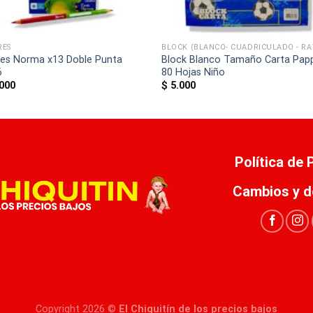
RES
res Norma x13 Doble Punta
Block Blanco Tamaño Carta Pap
6
80 Hojas Niño
000
$
5.000
Política de
Cambios y d
Copyright 2026 ©
El Chiquitín de los precios bajos