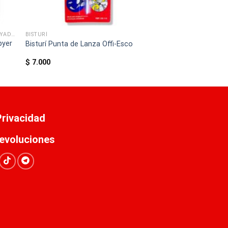
BLOCK (BLANCO- CUADRICULADO - RAYADO)
BISTURÍ
pyer
Bisturí Punta de Lanza Offi-Esco
$
7.000
 Privacidad
evoluciones