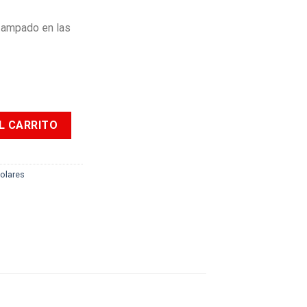
tampado en las
 Personajes Niño cantidad
L CARRITO
colares