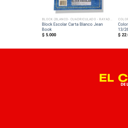
BLOCK (BLANCO- CUADRICULADO - RAYADO)
BLOCK (BLANCO- CUADRICULADO - RAYADO)
COLO
nco Oficio Jean
Block Escolar Carta Blanco Jean
Colo
Book
13/2
$
5.000
$
22.