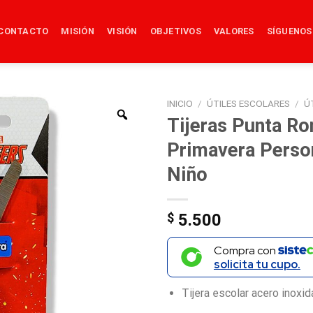
CONTACTO
MISIÓN
VISIÓN
OBJETIVOS
VALORES
SÍGUENOS
INICIO
/
ÚTILES ESCOLARES
/
Ú
Tijeras Punta R
Primavera Perso
Niño
$
5.500
Compra con
solicita tu cupo.
Tijera escolar acero inoxid