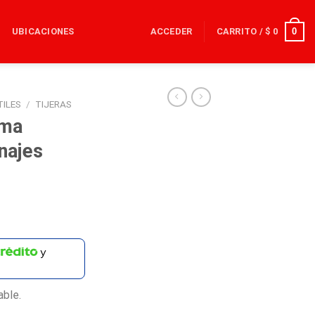
0
UBICACIONES
ACCEDER
CARRITO /
$
0
TILES
/
TIJERAS
oma
najes
y
able.