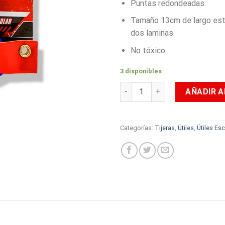
Puntas redondeadas.
Tamaño 13cm de largo es
dos laminas.
No tóxico.
3 disponibles
Tijeras Punta Roma Primavera
AÑADIR A
Categorías:
Tijeras
,
Útiles
,
Útiles Es