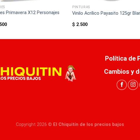
RES
PINTURAS
res Primavera X12 Personajes
Vinilo Acrílico Payasito 125gr Bl
500
$
2.500
Política de
Cambios y d
Copyright 2026 ©
El Chiquitín de los precios bajos