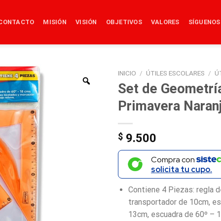
CONTACTO
MISIÓN
VISIÓN
OBJETIVOS
VALORES
SÍGUENOS
INICIO
/
ÚTILES ESCOLARES
/
Ú
Set de Geometría
Primavera Naran
$
9.500
Compra con
solicita tu cupo.
Contiene 4 Piezas: regla 
transportador de 10cm, es
13cm, escuadra de 60º – 