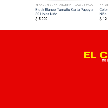
BLOCK (BLANCO- CUADRICULADO - RAYADO)
COLO
Block Blanco Tamaño Carta Pappyer
Colo
yasito 125gr Morado
80 Hojas Niño
Niña
$
5.000
$
12.