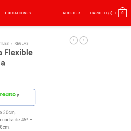
0
UBICACIONES
ACCEDER
CARRITO /
$
0
TILES
/
REGLAS
 Flexible
ja
y
de 30cm,
cuadra de 45º –
18cm.