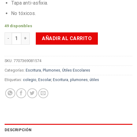
Tapa anti-asfixia.
No tóxicos.
49 disponibles
Plumones Jumbo Offi-Esco x12 Lavables cantidad
AÑADIR AL CARRITO
SKU:
7707369081574
Categorías:
Escritura
,
Plumones
,
Útiles Escolares
Etiquetas:
colegio
,
Escolar
,
Escritura
,
plumones
,
útiles
DESCRIPCIÓN