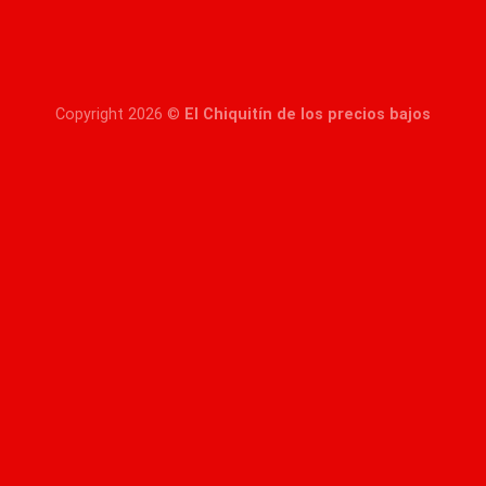
Copyright 2026 ©
El Chiquitín de los precios bajos