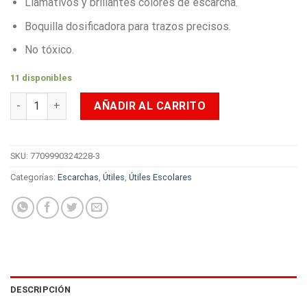
Llamativos y brillantes colores de escarcha.
Boquilla dosificadora para trazos precisos.
No tóxico.
11 disponibles
Escarcha Líquida Offi-Esco 35gr OE-224 Morado cantidad
AÑADIR AL CARRITO
SKU:
7709990324228-3
Categorías:
Escarchas
,
Útiles
,
Útiles Escolares
DESCRIPCIÓN