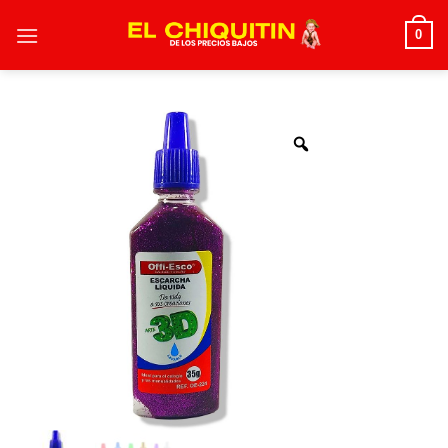
Skip
0
to
content