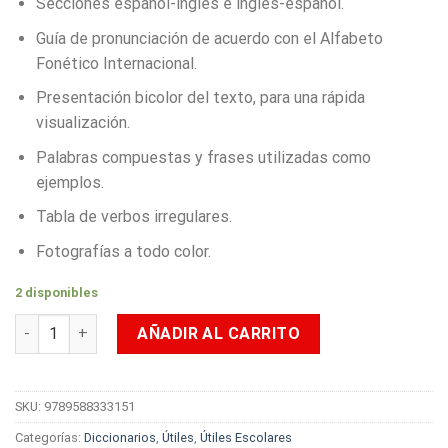
Secciones español-inglés e inglés-español.
Guía de pronunciación de acuerdo con el Alfabeto
Fonético Internacional.
Presentación bicolor del texto, para una rápida
visualización.
Palabras compuestas y frases utilizadas como
ejemplos.
Tabla de verbos irregulares.
Fotografías a todo color.
2 disponibles
Diccionario Básico de Inglés Chicago Universal cantidad
AÑADIR AL CARRITO
SKU:
9789588333151
Categorías:
Diccionarios
,
Útiles
,
Útiles Escolares