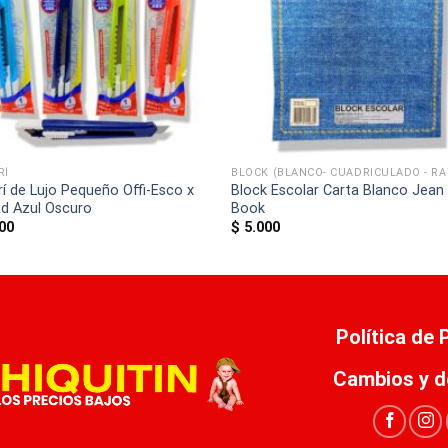
RÍ
rí de Lujo Pequeño Offi-Esco x
Block Escolar Carta Blanco Jean
ad Azul Oscuro
Book
00
$
5.000
Política de
Cambios y d