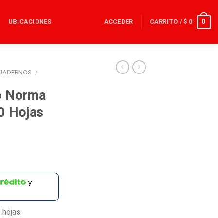
0
UBICACIONES
ACCEDER
CARRITO /
$
0
UADERNOS
/
o Norma
0 Hojas
y
 hojas.