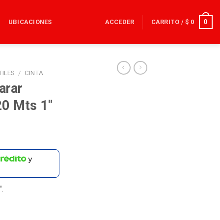
0
UBICACIONES
ACCEDER
CARRITO /
$
0
TILES
/
CINTA
arar
0 Mts 1″
y
.