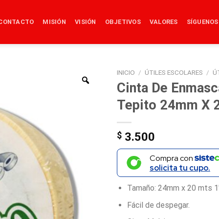
CONTACTO
MISIÓN
VISIÓN
OBJETIVOS
VALORES
SÍGUENOS
INICIO
/
ÚTILES ESCOLARES
/
Ú
Cinta De Enmasc
Tepito 24mm X 2
$
3.500
Compra con
solicita tu cupo.
Tamaño: 24mm x 20 mts 1″
Fácil de despegar.