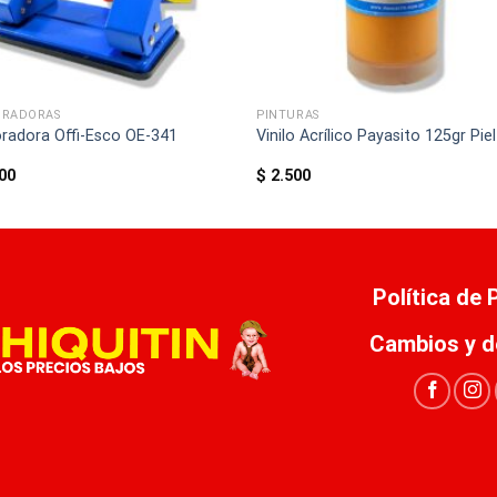
ORADORAS
PINTURAS
radora Offi-Esco OE-341
Vinilo Acrílico Payasito 125gr Piel
00
$
2.500
Política de
Cambios y d