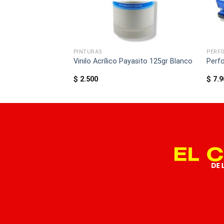
PINTURAS
PERF
fi-Esco OE-305
Vinilo Acrílico Payasito 125gr Blanco
Perfo
$
2.500
$
7.9