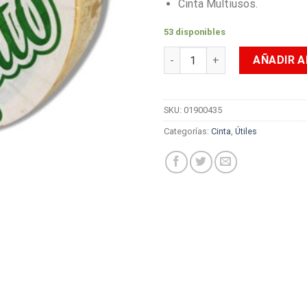
Cinta Multiusos.
53 disponibles
Cinta De Enmascarar Tepito 2
AÑADIR A
SKU:
01900435
Categorías:
Cinta
,
Útiles