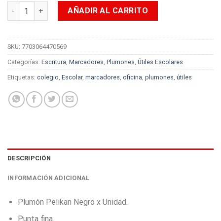
Plumón Pelikan Negro X Unidad cantidad
AÑADIR AL CARRITO
SKU:
7703064470569
Categorías:
Escritura
,
Marcadores
,
Plumones
,
Útiles Escolares
Etiquetas:
colegio
,
Escolar
,
marcadores
,
oficina
,
plumones
,
útiles
DESCRIPCIÓN
INFORMACIÓN ADICIONAL
Plumón Pelikan Negro x Unidad.
Punta fina.