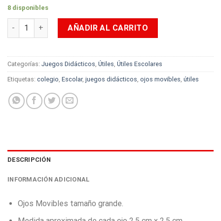
8 disponibles
Ojos Movibles cantidad
AÑADIR AL CARRITO
Categorías:
Juegos Didácticos
,
Útiles
,
Útiles Escolares
Etiquetas:
colegio
,
Escolar
,
juegos didácticos
,
ojos movibles
,
útiles
DESCRIPCIÓN
INFORMACIÓN ADICIONAL
Ojos Movibles tamaño grande.
Medida aproximada de cada ojo 2.5 cm x 2.5 cm.