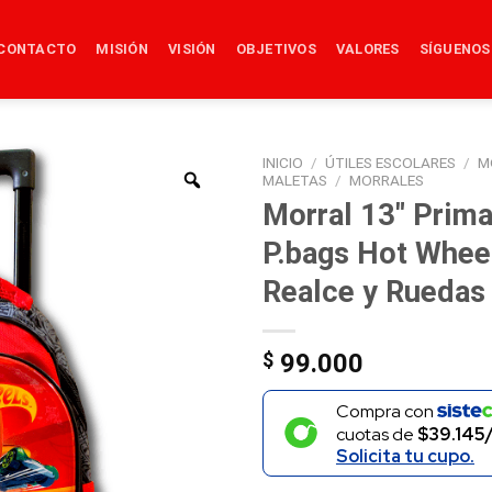
CONTACTO
MISIÓN
VISIÓN
OBJETIVOS
VALORES
SÍGUENOS
INICIO
/
ÚTILES ESCOLARES
/
M
MALETAS
/
MORRALES
Morral 13″ Prim
P.bags Hot Whee
Realce y Ruedas
$
99.000
Compra con
cuotas de
$39.145
Solicita tu cupo.