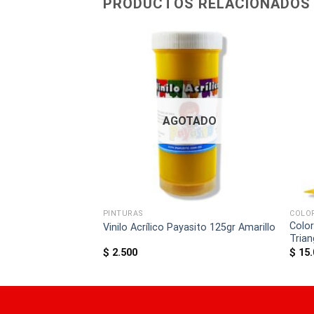
PRODUCTOS RELACIONADOS
AGOTADO
PINTURAS
COLO
yasito 125gr Azul
Color
Vinilo Acrílico Payasito 125gr Amarillo
Trian
$
2.500
$
15.