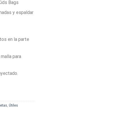
 Kids Bags
hadas y espaldar
tos en la parte
n malla para
nyectado.
letas
,
Útiles