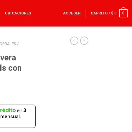
0
UBICACIONES
ACCEDER
CARRITO /
$
0
ORRALES /
avera
ls con
en
3
/mensual.