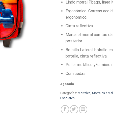
Lindo morral P.bags, línea
Ergonómico: Correas acolc
ergonómico.
Cinta reflectiva.
Marca el morral con tus da
posterior.
Bolsillo Lateral: bolsillo e
botella, cinta reflectiva.
Puller metálico y/o microi
Con ruedas
Agotado
Categorías:
Morrales
,
Morrales / Ma
Escolares