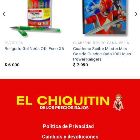
ESCRITURA
CUADERNO COSIDO GAMA MEDIA
Cuaderno Scribe Master Mas
Bolígrafo Gel Neón Offi-Esco X6
Cosido Cuadriculado100 Hojas
Power Rangers
$
6.000
$
7.950
Política de Privacidad
Cambios y devoluciones