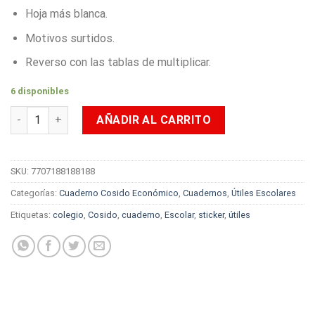
Hoja más blanca.
Motivos surtidos.
Reverso con las tablas de multiplicar.
6 disponibles
Cuaderno Cosido Pappyer 50 Hojas Cuadriculado con Sticker 
AÑADIR AL CARRITO
SKU:
7707188188188
Categorías:
Cuaderno Cosido Económico
,
Cuadernos
,
Útiles Escolares
Etiquetas:
colegio
,
Cosido
,
cuaderno
,
Escolar
,
sticker
,
útiles