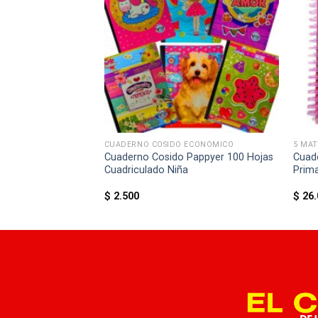
RE- SCHOOL
CUADERNO COSIDO ECONÓMICO
5 MAT
ra Pre-School D
Cuaderno Cosido Pappyer 100 Hojas
Cuade
ojas Ref.1483_019
Cuadriculado Niña
Prim
$
2.500
$
26.