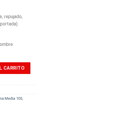
e, repujado,
portada).
hombre.
lado Tamaño 105 Primavera Disney Hombre cantidad
L CARRITO
ma Media 105
,