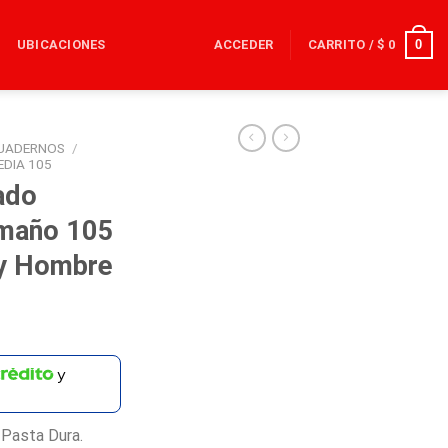
0
UBICACIONES
ACCEDER
CARRITO /
$
0
UADERNOS
/
DIA 105
ado
amaño 105
ey Hombre
y
 Pasta Dura.