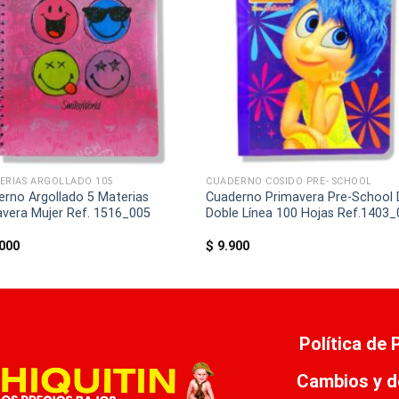
ERIAS ARGOLLADO 105
CUADERNO COSIDO PRE- SCHOOL
rno Argollado 5 Materias
Cuaderno Primavera Pre-School 
avera Mujer Ref. 1516_005
Doble Línea 100 Hojas Ref.1403
000
$
9.900
Política de
Cambios y d