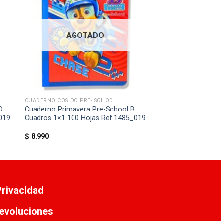
AGOTADO
CUADERNO COSIDO PRE- SCHOOL
D
Cuaderno Primavera Pre-School B
_019
Cuadros 1×1 100 Hojas Ref.1485_019
$
8.990
 Privacidad
evoluciones