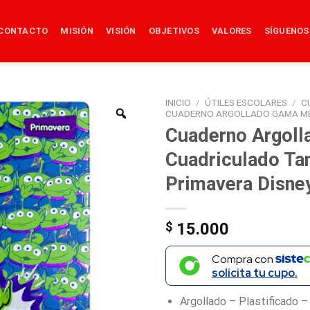
CONTACTO
MISIÓN
VISIÓN
OBJETIVOS
VALORES
SÍGUENOS
INICIO
/
ÚTILES ESCOLARES
/
C
CUADERNO ARGOLLADO GAMA ME
Cuaderno Argoll
Cuadriculado T
Primavera Disn
$
15.000
Compra con
solicita tu cupo.
Argollado – Plastificado –