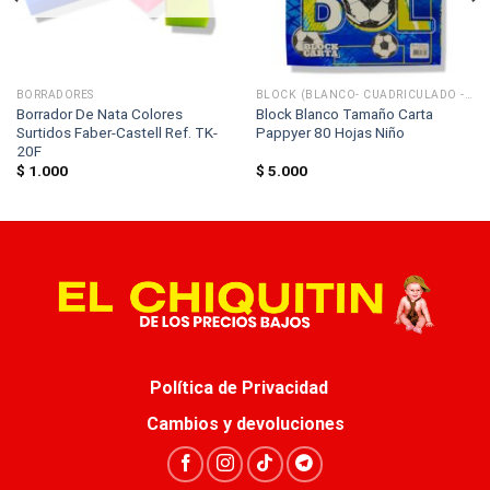
BORRADORES
BLOCK (BLANCO- CUADRICULADO - RAYADO)
Borrador De Nata Colores
Block Blanco Tamaño Carta
Surtidos Faber-Castell Ref. TK-
Pappyer 80 Hojas Niño
20F
$
1.000
$
5.000
Política de Privacidad
Cambios y devoluciones