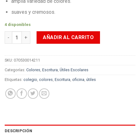
amplia variedad de colores.
suaves y cremosos.
4 disponibles
Colores Prismacolor Junior x12 Doble Punta 12/24 cantidad
AÑADIR AL CARRITO
SKU:
070530014211
Categorías:
Colores
,
Escritura
,
Útiles Escolares
Etiquetas:
colegio
,
colores
,
Escritura
,
oficina
,
útiles
DESCRIPCIÓN