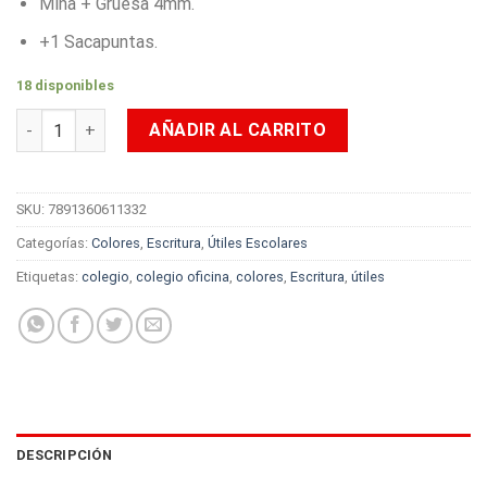
Mina + Gruesa 4mm.
+1 Sacapuntas.
18 disponibles
Colores Faber-Castell Ecolápices Doble Punta/Punta Gruesa 
AÑADIR AL CARRITO
SKU:
7891360611332
Categorías:
Colores
,
Escritura
,
Útiles Escolares
Etiquetas:
colegio
,
colegio oficina
,
colores
,
Escritura
,
útiles
DESCRIPCIÓN