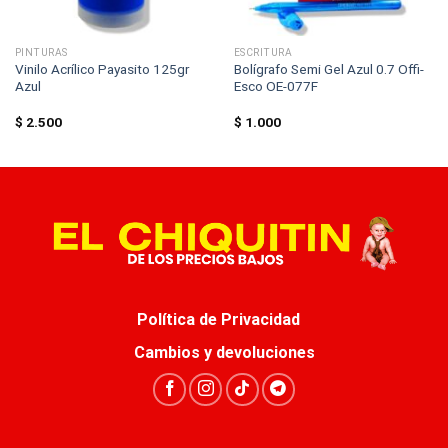
PINTURAS
ESCRITURA
Vinilo Acrílico Payasito 125gr
Bolígrafo Semi Gel Azul 0.7 Offi-
Azul
Esco OE-077F
$
2.500
$
1.000
Política de Privacidad
Cambios y devoluciones