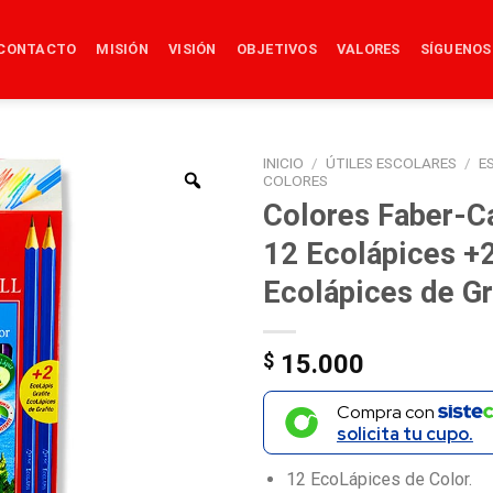
CONTACTO
MISIÓN
VISIÓN
OBJETIVOS
VALORES
SÍGUENOS
INICIO
/
ÚTILES ESCOLARES
/
E
COLORES
Colores Faber-Ca
12 Ecolápices +
Ecolápices de Gr
$
15.000
Compra con
solicita tu cupo.
12 EcoLápices de Color.