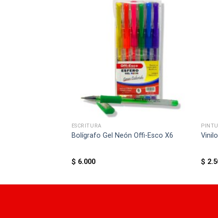
ESCRITURA
PINT
yasito 125gr Azul
Bolígrafo Gel Neón Offi-Esco X6
Vinil
$
6.000
$
2.5