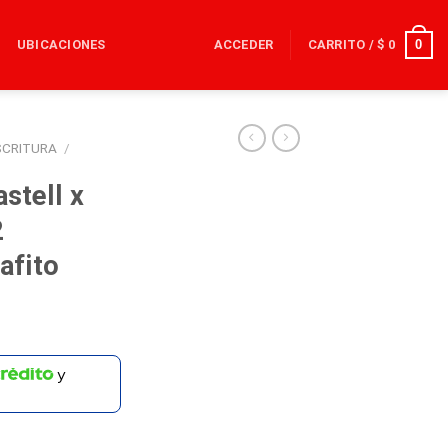
0
UBICACIONES
ACCEDER
CARRITO /
$
0
SCRITURA
/
stell x
2
afito
y