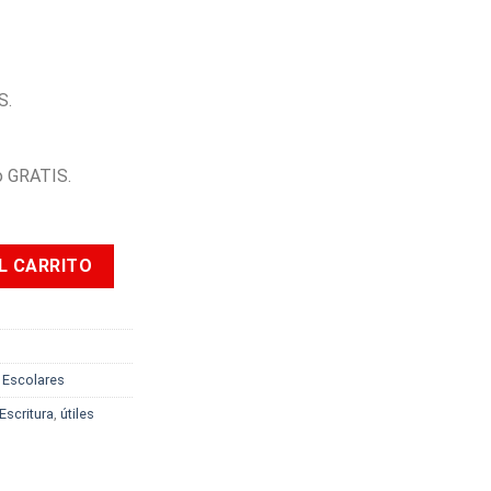
S.
to GRATIS.
olápices +2 Ecolápices de Grafito cantidad
L CARRITO
s Escolares
Escritura
,
útiles