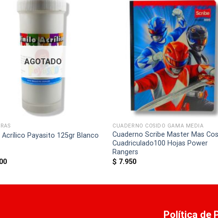
AGOTADO
URAS
CUADERNO COSIDO GAMA MEDIA
Cuaderno Scribe Master Mas Cos
o Acrílico Payasito 125gr Blanco
Cuadriculado100 Hojas Power
Rangers
00
$
7.950
Política de