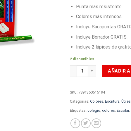
Punta más resistente.
Colores más intensos.
Incluye Sacapuntas GRATI
Incluye Borrador GRATIS.
Incluye 2 lápices de grafi
2 disponibles
Colores Faber-Castell x 12 Ec
AÑADIR A
SKU:
7891360615194
Categorías:
Colores
,
Escritura
,
Útile
Etiquetas:
colegio
,
colores
,
Escolar
,