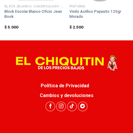
BLOCK (BLANCO- CUADRICULADO - RAYADO)
PINTURAS
Block Escolar Blanco Oficio Jean
Vinilo Acrílico Payasito 125gr
Book
Morado
$
5.000
$
2.500
Política de Privacidad
Cambios y devoluciones