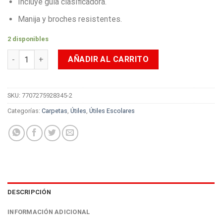
Incluye guía clasificadora.
Manija y broches resistentes.
2 disponibles
Archivador Fuelle Oficio Primavera Ref. 305_019 cantidad
AÑADIR AL CARRITO
SKU:
7707275928345-2
Categorías:
Carpetas
,
Útiles
,
Útiles Escolares
DESCRIPCIÓN
INFORMACIÓN ADICIONAL