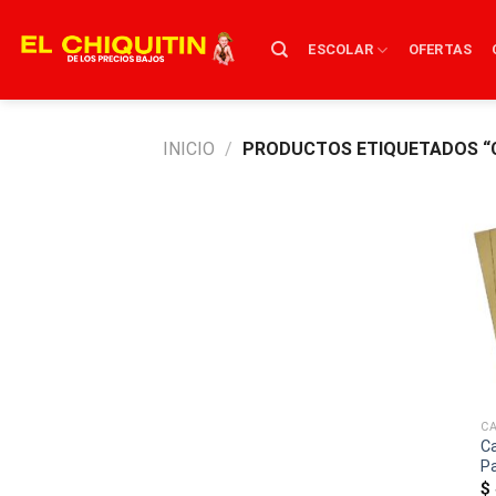
Skip
to
ESCOLAR
OFERTAS
content
INICIO
/
PRODUCTOS ETIQUETADOS “
C
Ca
P
$