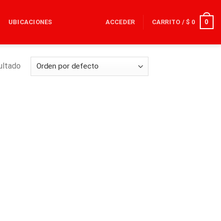
0
UBICACIONES
ACCEDER
CARRITO /
$
0
ultado