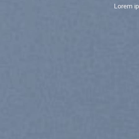
Lorem ipsum dolor si
nonummy nibh euis
SHOP MEN
SH