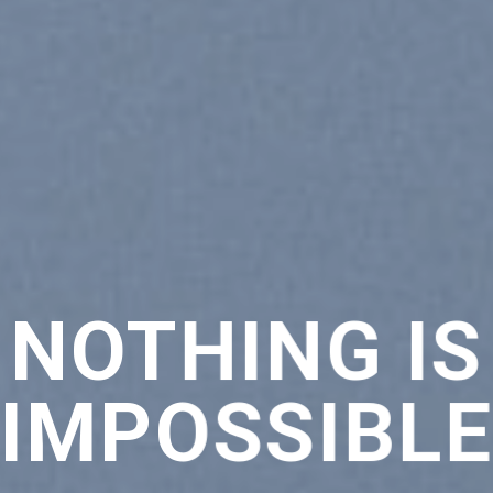
GE THIS TO
THING