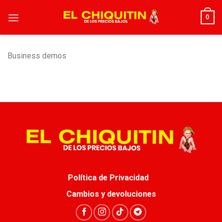
Skip
0
to
content
Business demos
Política de Privacidad
Cambios y devoluciones